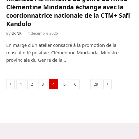
Clémentine Mindanda échange avec la
coordonnatrice nationale de la CTM+ Safi
Kandolo
By
dk NK
4 décembre 2025
En marge d’un atelier consacré à la promotion de la
masculinité positive, Clémentine Mindanda, Ministre
provinciale du Genre de la…
Previous
Next
…
1
2
3
4
5
6
29