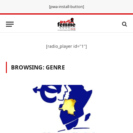
[pwa-install-button]
[radio_player id="1"]
BROWSING:
GENRE