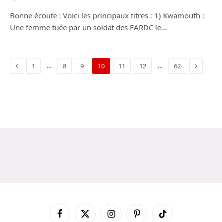
Bonne écoute : Voici les principaux titres : 1) Kwamouth :
Une femme tuée par un soldat des FARDC le…
Previous
Next
…
…
1
8
9
10
11
12
62
Facebook
X
Instagram
Pinterest
TikTok