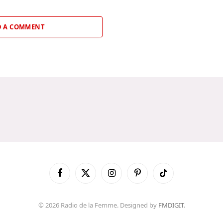
 A COMMENT
Facebook
X
Instagram
Pinterest
TikTok
(Twitter)
© 2026 Radio de la Femme. Designed by
FMDIGIT
.