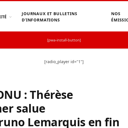
JOURNAUX ET BULLETINS
NOS
ITÉ
D’INFORMATIONS
ÉMISSI
[pwa-install-button]
[radio_player id="1"]
ONU : Thérèse
er salue
runo Lemarquis en fin