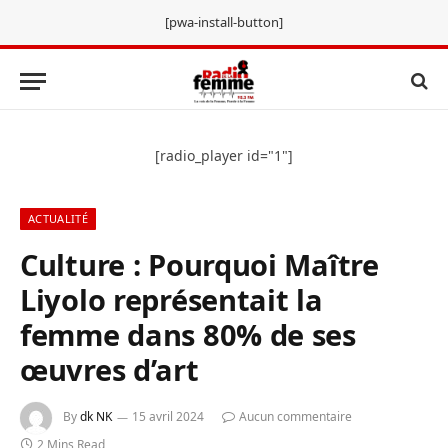
[pwa-install-button]
[radio_player id="1"]
ACTUALITÉ
Culture : Pourquoi Maître
Liyolo représentait la
femme dans 80% de ses
œuvres d’art
By
dk NK
15 avril 2024
Aucun commentaire
2 Mins Read