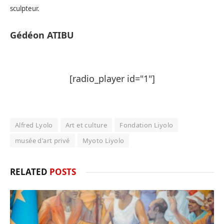
sculpteur.
Gédéon ATIBU
[radio_player id="1"]
Alfred Lyolo
Art et culture
Fondation Liyolo
musée d'art privé
Myoto Liyolo
RELATED
POSTS