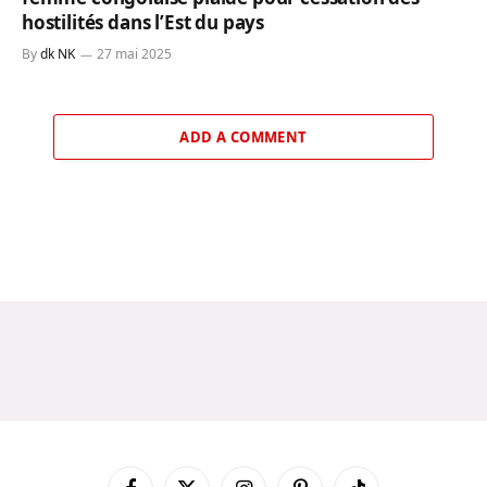
hostilités dans l’Est du pays
By
dk NK
27 mai 2025
ADD A COMMENT