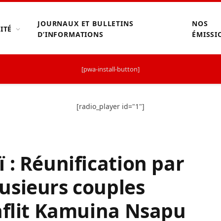
JOURNAUX ET BULLETINS
NOS
ITÉ
D’INFORMATIONS
ÉMISSI
[pwa-install-button]
[radio_player id="1"]
 : Réunification par
usieurs couples
nflit Kamuina Nsapu