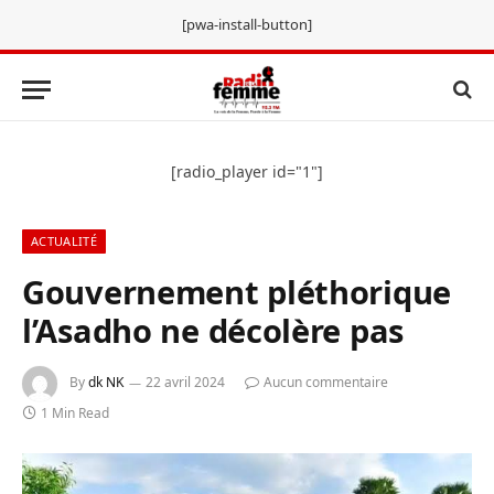
[pwa-install-button]
[radio_player id="1"]
ACTUALITÉ
Gouvernement pléthorique
l’Asadho ne décolère pas
By
dk NK
22 avril 2024
Aucun commentaire
1 Min Read