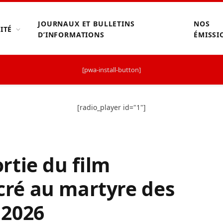
JOURNAUX ET BULLETINS
NOS
ITÉ
D’INFORMATIONS
ÉMISSI
[pwa-install-button]
[radio_player id="1"]
ortie du film
ré au martyre des
 2026