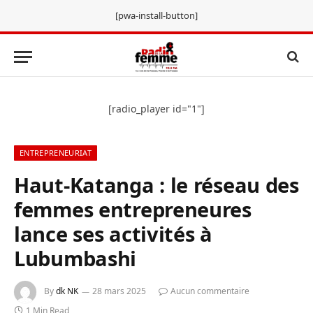
[pwa-install-button]
[radio_player id="1"]
ENTREPRENEURIAT
Haut-Katanga : le réseau des
femmes entrepreneures
lance ses activités à
Lubumbashi
By
dk NK
28 mars 2025
Aucun commentaire
1 Min Read