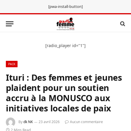
[pwa-install-button]
[radio_player id="1"]
PAIX
Ituri : Des femmes et jeunes
plaident pour un soutien
accru à la MONUSCO aux
initiatives locales de paix
By
dk NK
23 avril 2026
Aucun commentaire
2 Mins Read