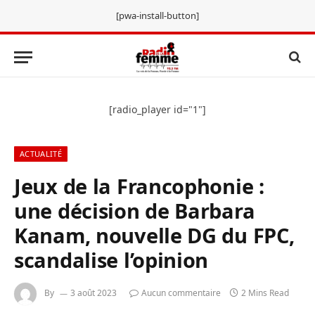
[pwa-install-button]
[radio_player id="1"]
ACTUALITÉ
Jeux de la Francophonie :
une décision de Barbara
Kanam, nouvelle DG du FPC,
scandalise l’opinion
By
3 août 2023
Aucun commentaire
2 Mins Read