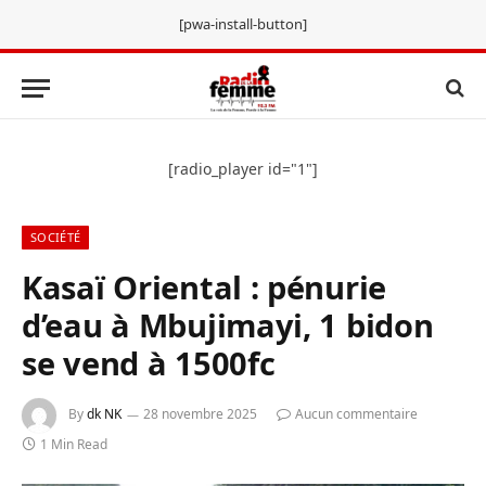
[pwa-install-button]
[radio_player id="1"]
SOCIÉTÉ
Kasaï Oriental : pénurie
d’eau à Mbujimayi, 1 bidon
se vend à 1500fc
By
dk NK
28 novembre 2025
Aucun commentaire
1 Min Read