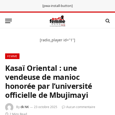
[pwa-install-button]
[radio_player id="1"]
FEMME
Kasaï Oriental : une
vendeuse de manioc
honorée par l’université
officielle de Mbujimayi
By
dk NK
23 octobre 2025
Aucun commentaire
2 Mins Read