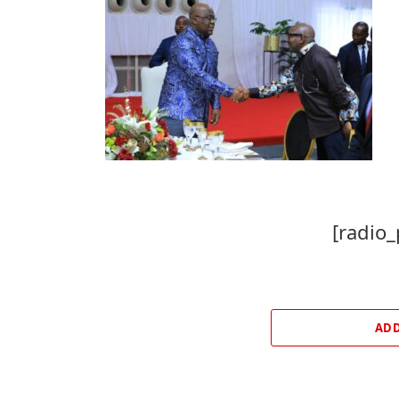
[radio_
ADD