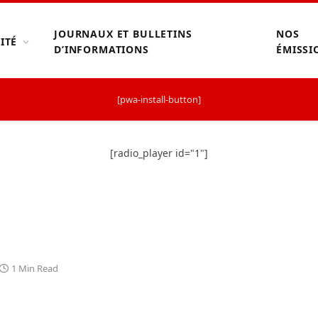
JOURNAUX ET BULLETINS
NOS
ITÉ
D’INFORMATIONS
ÉMISSI
[pwa-install-button]
[radio_player id="1"]
1 Min Read