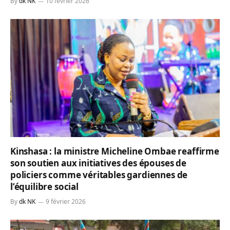
By
dk NK
10 février 2026
Kinshasa : la ministre Micheline Ombae reaffirme
son soutien aux initiatives des épouses de
policiers comme véritables gardiennes de
l’équilibre social
By
dk NK
9 février 2026