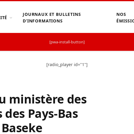
JOURNAUX ET BULLETINS
NOS
ITÉ
D’INFORMATIONS
ÉMISSI
[pwa-install-button]
[radio_player id="1"]
du ministère des
s des Pays-Bas
e Baseke