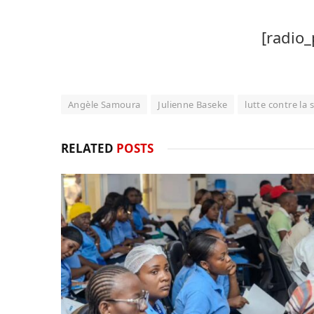
[radio_
Angèle Samoura
Julienne Baseke
lutte contre la 
RELATED
POSTS