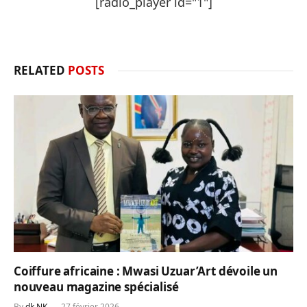
[radio_player id="1"]
RELATED
POSTS
Coiffure africaine : Mwasi Uzuar’Art dévoile un
nouveau magazine spécialisé
By
dk NK
27 février 2026