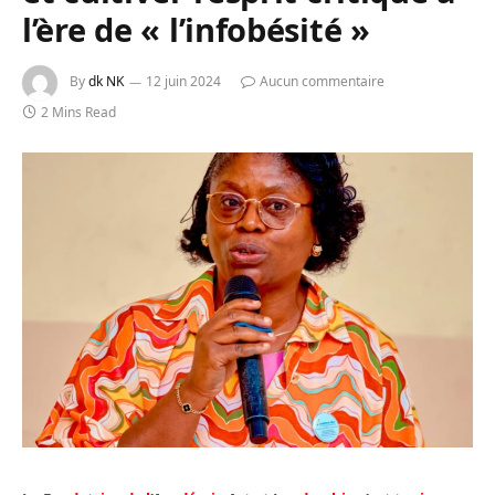
l’ère de « l’infobésité »
By
dk NK
12 juin 2024
Aucun commentaire
2 Mins Read