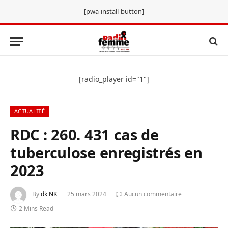
[pwa-install-button]
[radio_player id="1"]
ACTUALITÉ
RDC : 260. 431 cas de
tuberculose enregistrés en
2023
By
dk NK
25 mars 2024
Aucun commentaire
2 Mins Read