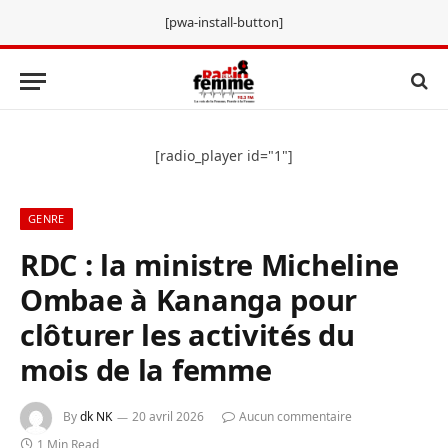
[pwa-install-button]
[radio_player id="1"]
GENRE
RDC : la ministre Micheline
Ombae à Kananga pour
clôturer les activités du
mois de la femme
By
dk NK
20 avril 2026
Aucun commentaire
1 Min Read