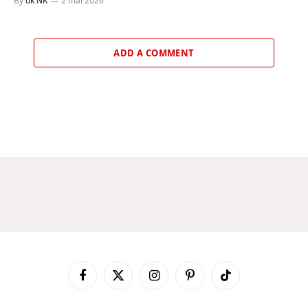
By
dk NK
2 mai 2026
ADD A COMMENT
Facebook
X
Instagram
Pinterest
TikTok
(Twitter)