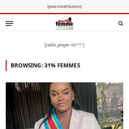
[pwa-install-button]
[radio_player id="1"]
BROWSING:
31% FEMMES