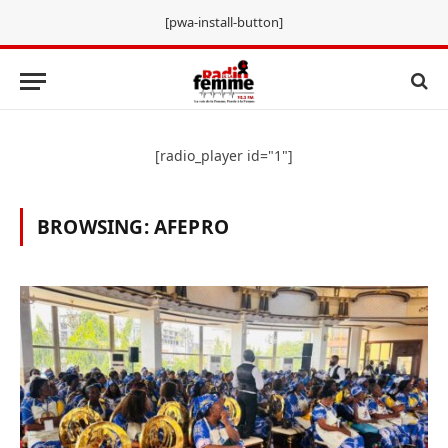
[pwa-install-button]
[radio_player id="1"]
BROWSING:
AFEPRO