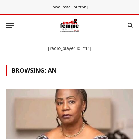
[pwa-install-button]
[radio_player id="1"]
BROWSING:
AN