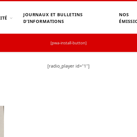
JOURNAUX ET BULLETINS
NOS
ITÉ
D’INFORMATIONS
ÉMISSI
[pwa-install-button]
[radio_player id="1"]