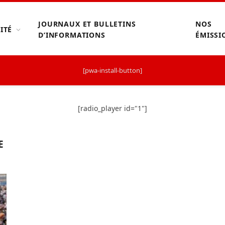
JOURNAUX ET BULLETINS
NOS
ITÉ
D’INFORMATIONS
ÉMISSI
[pwa-install-button]
[radio_player id="1"]
E