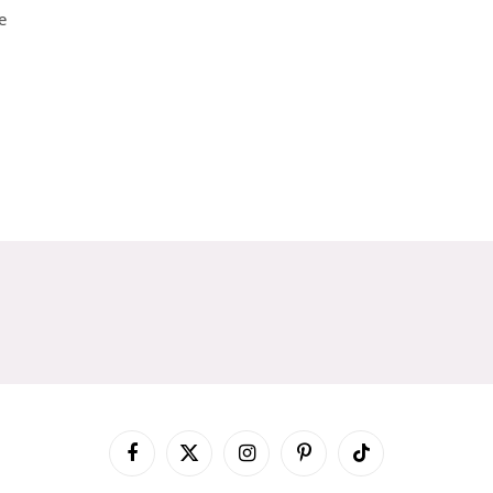
e
Facebook
X
Instagram
Pinterest
TikTok
(Twitter)