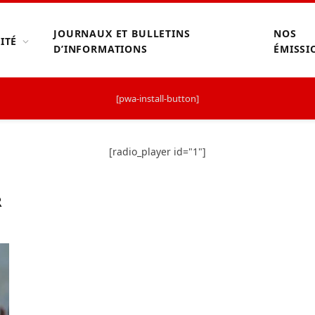
JOURNAUX ET BULLETINS
NOS
ITÉ
D’INFORMATIONS
ÉMISSI
[pwa-install-button]
[radio_player id="1"]
R