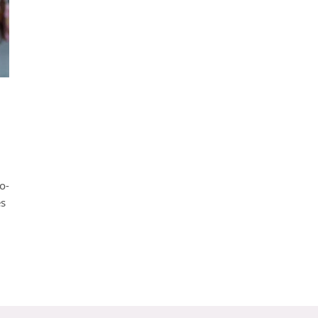
o-
es