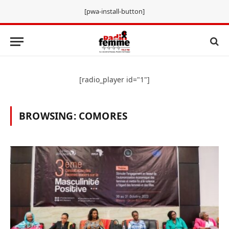
[pwa-install-button]
[radio_player id="1"]
BROWSING:
COMORES