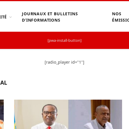
JOURNAUX ET BULLETINS
NOS
ITÉ
D’INFORMATIONS
ÉMISSI
[pwa-install-button]
[radio_player id="1"]
RAL