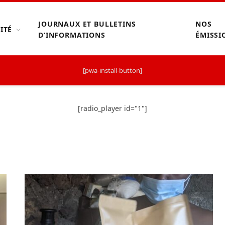
JOURNAUX ET BULLETINS
NOS
ITÉ
D’INFORMATIONS
ÉMISSI
[pwa-install-button]
[radio_player id="1"]