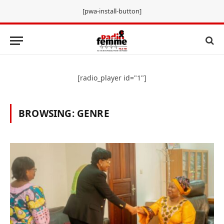
[pwa-install-button]
[radio_player id="1"]
BROWSING:
GENRE