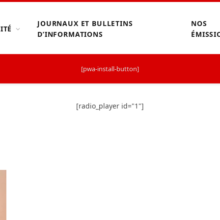
JOURNAUX ET BULLETINS
NOS
ITÉ
D’INFORMATIONS
ÉMISSI
[pwa-install-button]
[radio_player id="1"]