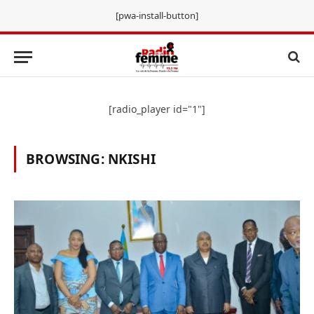
[pwa-install-button]
[radio_player id="1"]
BROWSING:
NKISHI