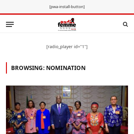
[pwa-install-button]
[radio_player id="1"]
BROWSING:
NOMINATION