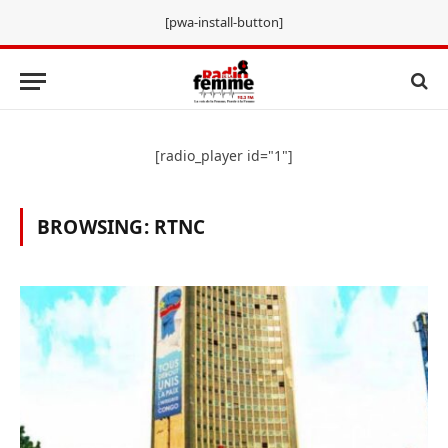
[pwa-install-button]
[radio_player id="1"]
BROWSING:
RTNC