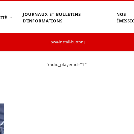
JOURNAUX ET BULLETINS
NOS
ITÉ
D’INFORMATIONS
ÉMISSI
[pwa-install-button]
[radio_player id="1"]