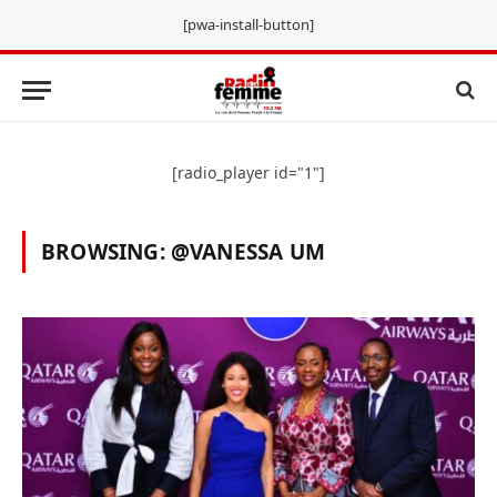
[pwa-install-button]
[radio_player id="1"]
BROWSING:
@VANESSA UM