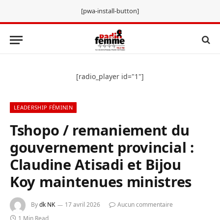
[pwa-install-button]
[radio_player id="1"]
LEADERSHIP FÉMININ
Tshopo / remaniement du
gouvernement provincial :
Claudine Atisadi et Bijou
Koy maintenues ministres
By
dk NK
17 avril 2026
Aucun commentaire
1 Min Read