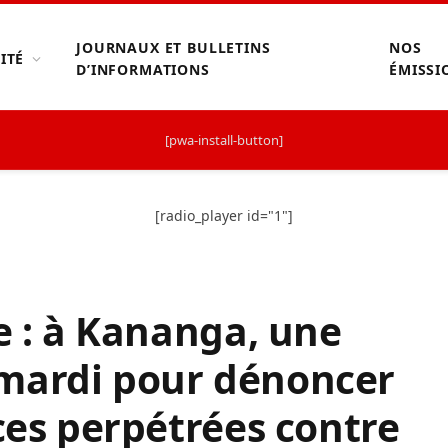
JOURNAUX ET BULLETINS
NOS
ITÉ
D’INFORMATIONS
ÉMISSI
[pwa-install-button]
[radio_player id="1"]
e : à Kananga, une
mardi pour dénoncer
nces perpétrées contre