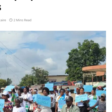
s
aire
2 Mins Read