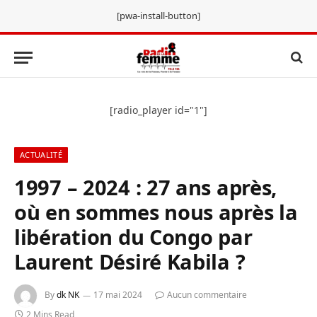
[pwa-install-button]
[radio_player id="1"]
ACTUALITÉ
1997 – 2024 : 27 ans après,
où en sommes nous après la
libération du Congo par
Laurent Désiré Kabila ?
By
dk NK
17 mai 2024
Aucun commentaire
2 Mins Read