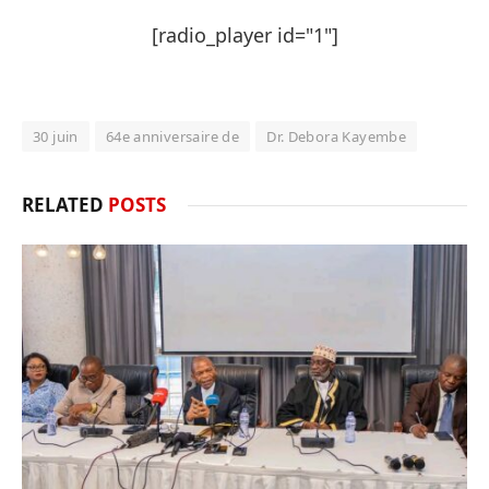
[radio_player id="1"]
30 juin
64e anniversaire de
Dr. Debora Kayembe
RELATED
POSTS