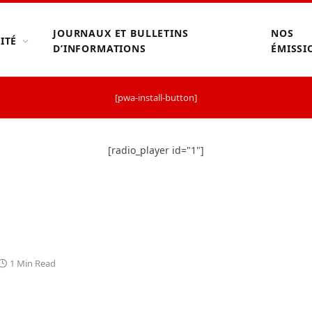
JOURNAUX ET BULLETINS
NOS
ITÉ
D’INFORMATIONS
ÉMISSI
[pwa-install-button]
[radio_player id="1"]
1 Min Read