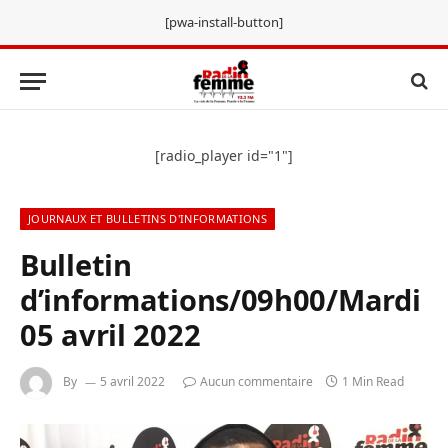
[pwa-install-button]
[radio_player id="1"]
JOURNAUX ET BULLETINS D'INFORMATIONS
Bulletin
d’informations/09h00/Mardi
05 avril 2022
By
5 avril 2022
Aucun commentaire
1 Min Read