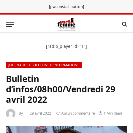
[pwa-install-button]
[radio_player id="1"]
JOURNAUX ET BULLETINS D'INFORMATIONS
Bulletin
d’infos/08h00/Vendredi 29
avril 2022
By
29 avril 2022
Aucun commentaire
1 Min Read