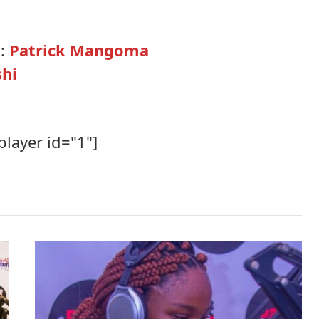
 :
Patrick Mangoma
shi
player id="1"]