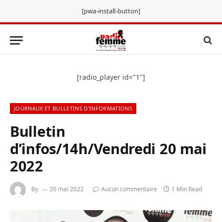
[pwa-install-button]
[radio_player id="1"]
JOURNAUX ET BULLETINS D'INFORMATIONS
Bulletin
d’infos/14h/Vendredi 20 mai
2022
By
20 mai 2022
Aucun commentaire
1 Min Read