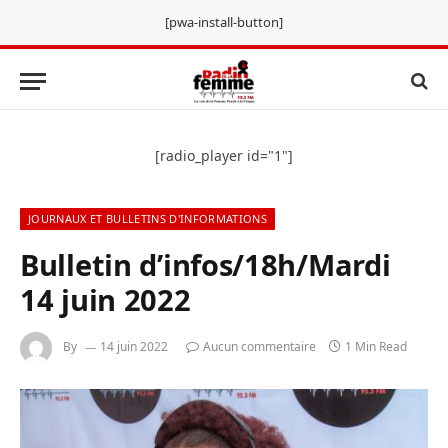
[pwa-install-button]
[radio_player id="1"]
JOURNAUX ET BULLETINS D'INFORMATIONS
Bulletin d’infos/18h/Mardi
14 juin 2022
By
14 juin 2022
Aucun commentaire
1 Min Read