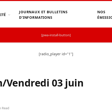
JOURNAUX ET BULLETINS
NOS
ITÉ
D’INFORMATIONS
ÉMISSI
[pwa-install-button]
[radio_player id="1"]
h/Vendredi 03 juin
n Read