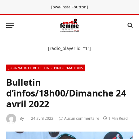
[pwa-install-button]
[radio_player id="1"]
JOURNAUX ET BULLETINS D'INFORMATIONS
Bulletin
d’infos/18h00/Dimanche 24
avril 2022
By
24 avril 2022
Aucun commentaire
1 Min Read